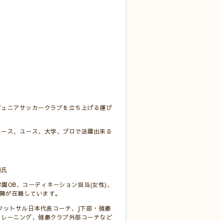
ジュニアサッカークラブを立ち上げる運び
ユース、ユース、大学、プロで活躍出来る
介
輔氏
園OB、コーディネーション担当(女性)、
チ陣が在籍しています。
フットサル日本代表コーチ、J下部・強豪
トレーニング、強豪クラブ外部コーチなど