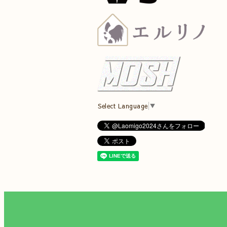
Select Language
▼