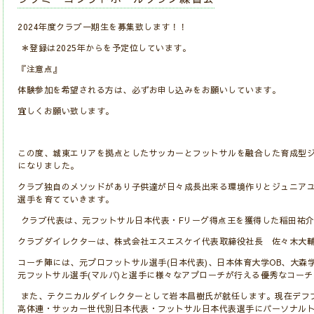
2024年度クラブ一期生を募集致します！！
＊登録は2025年からを予定位しています。
『注意点』
体験参加を希望される方は、必ずお申し込みをお願いしています。
宜しくお願い致します。
この度、城東エリアを拠点としたサッカーとフットサルを融合した育成型
になりました。
クラブ独自のメソッドがあり子供達が日々成長出来る環境作りとジュニア
選手を育てていきます。
クラブ代表は、元フットサル日本代表・Fリーグ得点王を獲得した稲田祐
クラブダイレクターは、株式会社エスエスケイ代表取締役社長 佐々木大
コーチ陣には、元プロフットサル選手(日本代表)、日本体育大学OB、大森学
元フットサル選手(マルバ)と選手に様々なアプローチが行える優秀なコー
また、テクニカルダイレクターとして岩本昌樹氏が就任します。現在デフ
高体連・サッカー世代別日本代表・フットサル日本代表選手にパーソナル