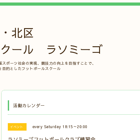
・北区
クール ラソミーゴ
涯スポーツ社会の実現、競技力の向上を目指すことで、
を目的としたフットボールスクール
活動カレンダー
every Saturday 18:15～20:00
イベント
ラソミーゴフットボールクラブ練習会