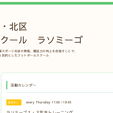
・北区
クール ラソミーゴ
涯スポーツ社会の実現、競技力の向上を目指すことで、
を目的としたフットボールスクール
活動カレンダー
every Thursday 17:00～18:45
指定なし
ラソミーゴ１・２年生トレーニング