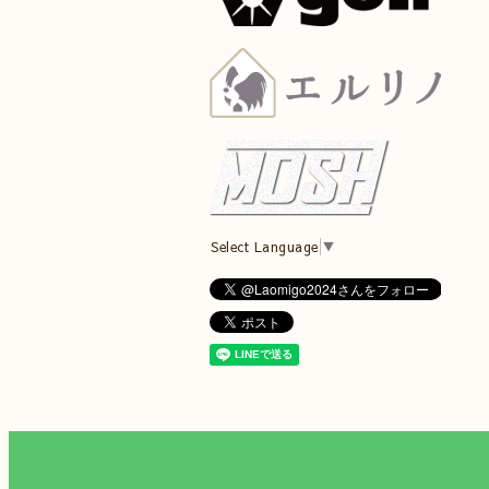
Select Language
▼